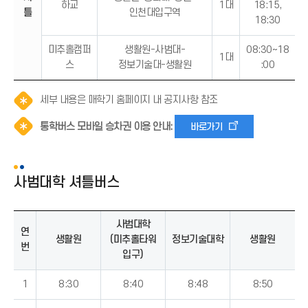
하교
1대
18:15,
틀
인천대입구역
18:30
미추홀캠퍼
생활원-사범대-
08:30~18
1대
스
정보기술대-생활원
:00
알
세부 내용은 매학기 홈페이지 내 공지사항 참조
림
알
통학버스 모바일 승차권 이용 안내:
바로가기
(
림
*
(
아
*
이
아
사범대학 셔틀버스
콘
이
)
콘
)
사범대학
연
생활원
(미추홀타워
정보기술대학
생활원
번
입구)
1
8:30
8:40
8:48
8:50