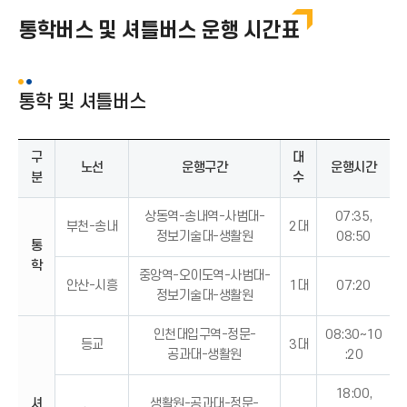
송도캠퍼스
통학버스 및 셔틀버스 운행 시간표
제물포캠퍼스
미추홀캠퍼스
통학 및 셔틀버스
셔틀버스
구
대
노선
운행구간
운행시간
주차정보
분
수
상동역-송내역-사범대-
07:35,
부천-송내
2대
정보기술대-생활원
08:50
통
학
중앙역-오이도역-사범대-
안산-시흥
1대
07:20
정보기술대-생활원
인천대입구역-정문-
08:30~10
등교
3대
공과대-생활원
:20
18:00,
셔
생활원-공과대-정문-