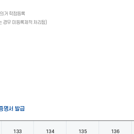
 의거 학점등록
는 경우 미등록제적 처리됨)
증명서 발급
133
134
135
136