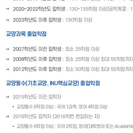
쪽
른
오
2020~2022학년도 입학생
: 130~135학점 이상(공학계열 : 
화
쪽
른
살
화
오
2023학년도 이후 입학생
: 130학점 이상
쪽
표
살
른
화
(
교양과목 졸업학점
표
쪽
살
→
(
화
표
)
→
살
오
2007학년도 이전 입학생
: 최소 25학점 이상
(
)
표
른
→
오
2008학년도 이후 입학생
: 최소 25학점 이상 최대 55학점까
(
쪽
)
른
오
2012학년도 이후 입학생
: 최소 30학점 이상 최대 55학점까
→
화
쪽
른
)
살
화
교양필수(기초교양, INU핵심교양) 졸업학점
쪽
표
살
화
(
표
오
2015학년도 이전 입학자
살
→
(
른
표
)
교양필수 6학점 이상 : 국어 1과목, 영어 4학점 이상
→
쪽
(
)
오
2016학년도 입학자 (2016학번 편입하는 자)
화
→
른
살
)
교양필수 6학점 이상 : 국어 2학점, 영어(대학영어 또는 Academic 
쪽
표