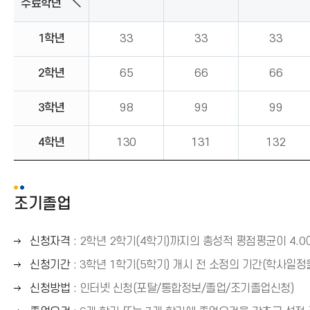
수료학년 ＼
1학년
33
33
33
2학년
65
66
66
3학년
98
99
99
4학년
130
131
132
조기졸업
오
신청자격
: 2학년 2학기(4학기)까지의 총성적 평점평균이 4.0
른
오
신청기간
: 3학년 1학기(5학기) 개시 전 소정의 기간(학사일정
쪽
른
오
신청방법
: 인터넷 신청(포탈/통합정보/졸업/조기졸업신청)
화
쪽
른
살