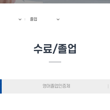
졸업
수료/졸업
영어졸업인증제