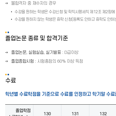
른
표
)
오
불합격자 중 재수자의 경우
→
쪽
(
른
)
수강을 원하는 학생은 수강신청 및 학칙시행세칙 제12조 제2항에
화
→
쪽
살
수강을 원하지 않는 학생은 휴학 신청(등록도 안하고 휴학도 안하
)
화
표
살
(
표
졸업논문 종류 및 합격기준
→
(
)
→
오
졸업논문, 실험실습, 실기발표
: D급이상
)
른
오
졸업종합시험
: 시험총점의 60% 이상 득점
쪽
른
화
쪽
살
수료
화
표
살
(
표
학년별 수료학점을 기준으로 수료를 인정하고 학기말 수료
→
(
)
→
)
졸업학점
130
131
132