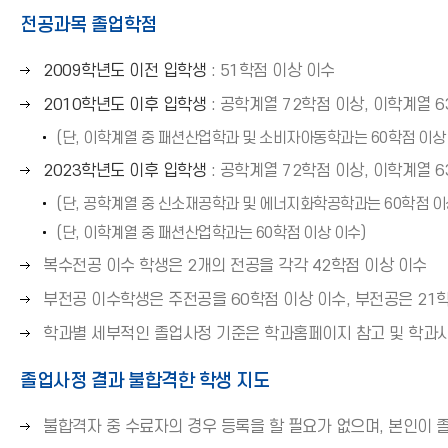
)
전공과목 졸업학점
오
2009학년도 이전 입학생
: 51학점 이상 이수
른
오
2010학년도 이후 입학생
: 공학계열 72학점 이상, 이학계열 6
쪽
른
(단, 이학계열 중 패션산업학과 및 소비자아동학과는 60학점 이상
화
쪽
살
오
2023학년도 이후 입학생
: 공학계열 72학점 이상, 이학계열 6
화
표
른
살
(단, 공학계열 중 신소재공학과 및 에너지화학공학과는 60학점 이
(
쪽
표
(단, 이학계열 중 패션산업학과는 60학점 이상 이수)
→
화
(
)
오
살
복수전공 이수 학생은 2개의 전공을 각각 42학점 이상 이수
→
른
표
)
오
부전공 이수학생은 주전공을 60학점 이상 이수, 부전공은 21
쪽
(
른
오
학과별 세부적인 졸업사정 기준은 학과홈페이지 참고 및 학과
화
→
쪽
른
살
)
화
졸업사정 결과 불합격한 학생 지도
쪽
표
살
화
(
표
오
불합격자 중 수료자의 경우 등록을 할 필요가 없으며, 본인이 
살
→
(