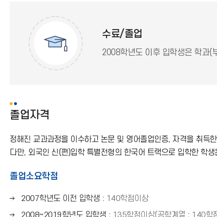
수료/졸업
2008학년도 이후 입학생은 학과(
졸업자격
정해진 교과과정을 이수하고 논문 및 영어졸업인증, 자격을 취득한
다만, 외국인 신(편)입학 특별전형의 한국어 트랙으로 입학한 학
졸업소요학점
오
2007학년도 이전 입학생
: 140학점이상
른
오
2008~2019학년도 입학생
: 135학점이상(공학계열 : 140학