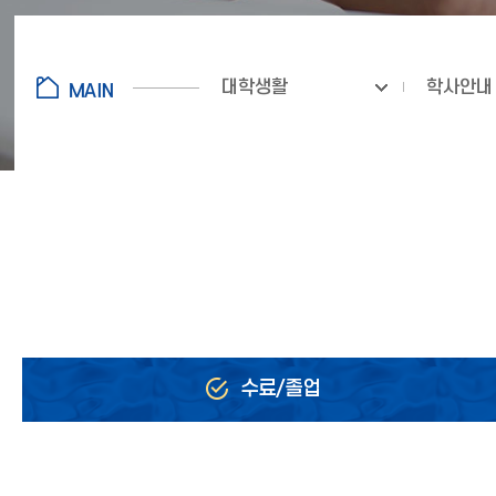
대학생활
학사안내
수료/졸업