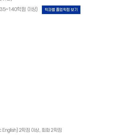
135~140학점 이상)
학과별 졸업학점 보기
지
지
English) 2학점 이상, 회화 2학점