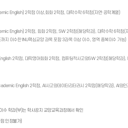
mic English) 2학점 이상,회화 2학점, 대학수학 6학점(자연·공학계열)
mic English) 2학점, 회화 2학점, SW 2학점(해당학과), 대학수학 6학점
까지 이수한 INU핵심교양 과목 포함 3과목 이상 이수, 영역 중복이수 가능)
 English 2학점, 대학영어회화 2학점, 컴퓨팅적사고와SW 2학점(해당학과)
ademic English 2학점, AI사고와데이터리터러시 2학점(해당학과), AI
알
) 이수 학과(부)는 학사공지 교양교육과정에서 확인
림
알
학점 인정불가)
(
림