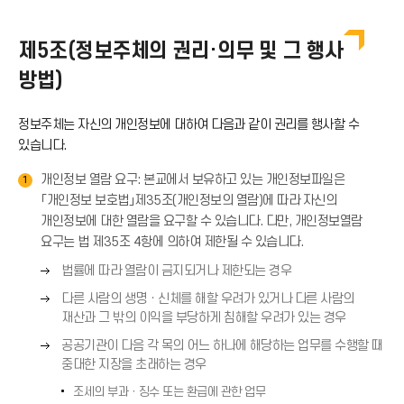
이
제5조(정보주체의 권리·의무 및 그 행사
방법)
콘
정보주체는 자신의 개인정보에 대하여 다음과 같이 권리를 행사할 수
있습니다.
개인정보 열람 요구: 본교에서 보유하고 있는 개인정보파일은
1
「개인정보 보호법」제35조(개인정보의 열람)에 따라 자신의
개인정보에 대한 열람을 요구할 수 있습니다. 다만, 개인정보열람
요구는 법 제35조 4항에 의하여 제한될 수 있습니다.
오
법률에 따라 열람이 금지되거나 제한되는 경우
른
오
다른 사람의 생명ㆍ신체를 해할 우려가 있거나 다른 사람의
쪽
른
재산과 그 밖의 이익을 부당하게 침해할 우려가 있는 경우
화
쪽
오
살
공공기관이 다음 각 목의 어느 하나에 해당하는 업무를 수행할 때
화
른
표
중대한 지장을 초래하는 경우
살
쪽
(
표
조세의 부과ㆍ징수 또는 환급에 관한 업무
화
→