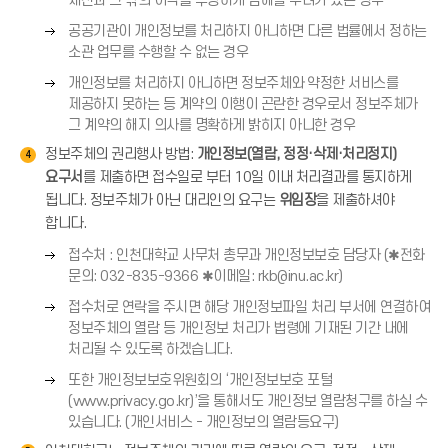
재산과 그 밖의 이익을 부당하게 침해할 우려가 있는 경우
살
쪽
오
표
공공기관이 개인정보를 처리하지 아니하면 다른 법률에서 정하는
화
른
(
소관 업무를 수행할 수 없는 경우
살
쪽
→
오
표
개인정보를 처리하지 아니하면 정보주체와 약정한 서비스를
화
)
른
(
제공하지 못하는 등 계약의 이행이 곤란한 경우로서 정보주체가
살
쪽
→
그 계약의 해지 의사를 명확하게 밝히지 아니한 경우
표
화
)
정보주체의 권리행사 방법:
개인정보(열람, 정정·삭제·처리정지)
(
4
살
요구서
→
를 제출하면 접수일로 부터 10일 이내 처리결과를 통지하게
표
)
됩니다. 정보주체가 아닌 대리인의 요구는
위임장
을 제출하셔야
(
합니다.
→
)
오
접수처 : 인천대학교 사무처 총무과 개인정보보호 담당자 (✱전화
른
문의: 032-835-9366 ✱이메일: rkb@inu.ac.kr)
쪽
오
접수처로 연락을 주시면 해당 개인정보파일 처리 부서에 연결하여
화
른
정보주체의 열람 등 개인정보 처리가 법령에 기재된 기간 내에
살
쪽
처리될 수 있도록 하겠습니다.
표
화
오
(
또한 개인정보보호위원회의 ‘개인정보보호 포털
살
른
→
(www.privacy.go.kr)’을 통해서도 개인정보 열람청구를 하실 수
표
쪽
)
있습니다. (개인서비스 - 개인정보의 열람등요구)
(
화