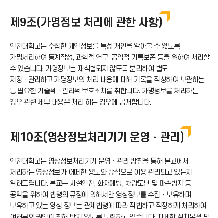
운
제9조(가명정보 처리에 관한 사항)
로
인천대학교는 수집한 개인정보를 특정 개인을 알아볼 수 없도록
드
가명처리하여 통계작성, 과학적 연구, 공익적 기록보존 등을 위하여 처리할
수 있습니다. 가명정보는 재식별되지 않도록 분리하여 별도
아
저장ㆍ관리하고 가명정보의 처리 내용에 대해 기록을 작성하여 보관하는
등 필요한 기술적ㆍ관리적 보호조치를 취합니다. 가명정보를 처리하는
경우 관련 세부 내용은 처리 하는 경우에 공개합니다.
이
콘
제10조(영상정보처리기기 운영・관리)
인천대학교는 영상정보처리기기 운영ㆍ관리 방침을 통해 본교에서
처리하는 영상정보가 어떠한 용도와 방식으로 이용 관리되고 있는지
알려드립니다. 본교는 시설안전, 화재예방, 차량도난 및 파손방지 등
공익을 위하여 법령의 규정에 의해서만 영상정보를 수집・보유하며
보유하고 있는 영상 정보는 관계법령에 따라 적법하고 적정하게 처리하여
여러분의 권익이 침해 받지 않도록 노력하고 있습니다. 자세한 설치목적 및