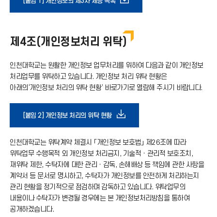
다
[붙임 1] 개인정보의 제3자 제공 목록
가
운
기
제4조(개인정보처리 위탁)
로
아
인천대학교는 원활한 개인정보 업무처리를 위하여 다음과 같이 개인정보
드
처리업무를 위탁하고 있습니다. 개인정보 처리 위탁 현황은
아래의‘개인정보 처리의 위탁 현황’ 바로가기로 열람해 주시기 바랍니다.
이
아
콘
다
[붙임 2] 개인정보 처리의 위탁 현황
이
운
인천대학교는 위탁계약 체결시 「개인정보 보호법」 제26조에 따라
콘
위탁업무 수행목적 외 개인정보 처리금지, 기술적ㆍ관리적 보호조치,
로
재위탁 제한, 수탁자에 대한 관리ㆍ감독, 손해배상 등 책임에 관한 사항을
계약서 등 문서로 명시하고, 수탁자가 개인정보를 안전하게 처리하는지
관리 현황을 정기적으로 점검하며 감독하고 있습니다. 위탁업무의
드
내용이나 수탁자가 변경될 경우에는 본 개인정보처리방침을 통하여
공개하겠습니다.
아