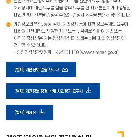
인천대학교는 정보주체의 권리에 따른 열람의 요구, 정정ㆍ삭제,
→
5
살
처리정지에 대한 요구를 받을 경우 요구를 한 자가 본인이거나 정당한
)
표
대리인인지 신분을 증명할 수 있는 증명서 제출을 통해서 확인합니다.
(
→
개인정보의 열람, 정정·삭제, 처리정지 등에 대한 정보주체의 요구에
6
)
대하여 인천대학교가 행한 처분 또는 부작위로 인하여 권리 또는
이익을 침해 받은 자는 행정심판법이 정하는 바에 따라 행정심판을
청구할 수 있습니다.
- 중앙행정심판위원회 : 국번없이 110 (www.simpan.go.kr)
다
[별지] 개인정보 열람 요구서
운
다
[별지] 개인정보 정정·삭제·처리정지 요구서
로
운
다
[별지] 위임장
드
로
운
아
드