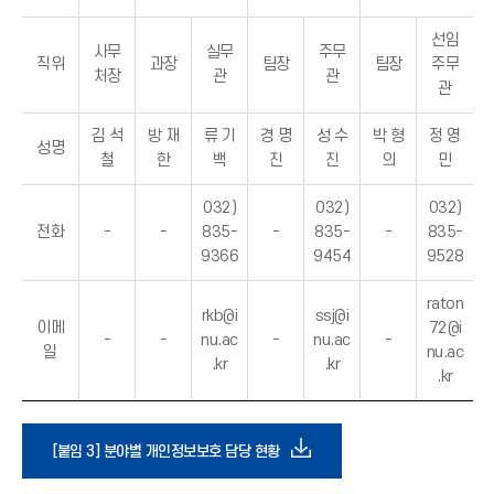
선임
사무
실무
주무
직위
과장
팀장
팀장
주무
처장
관
관
관
김 석
방 재
류 기
경 명
성 수
박 형
정 영
성명
철
한
백
진
진
의
민
032)
032)
032)
전화
-
-
835-
-
835-
-
835-
9366
9454
9528
raton
rkb@i
ssj@i
이메
72@i
-
-
nu.ac
-
nu.ac
-
일
nu.ac
.kr
.kr
.kr
다
[붙임 3] 분야별 개인정보보호 담당 현황