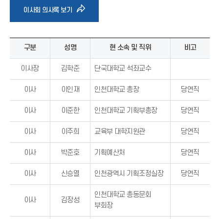
바
이사회 의사록 보기
로
구분
성명
현 소속 및 직위
비고
가
이사장
김학준
단국대학교 석좌교수
기
이사
이인재
인천대학교 총장
당연직
아
이사
이준한
인천대학교 기획부총장
당연직
이사
이주희
교육부 대학지원관
당연직
이
이사
박준호
기획예산처
당연직
콘
이사
신승열
인천광역시 기획조정실장
당연직
인천대학교 총동문회
이사
김장성
부회장