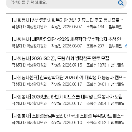
[사회봉사] 삼산종합사회복지관 청년 커뮤니티 주도 봉사프로그램 “슬기로운 청년생활” 26
작성자
대학생활지원과
작성일
2026.08.07
조회수
184
첨부파일
[사회봉사] 세종학당재단 <2026 세종학당 우수학습자 초청 연수> 행사 자원봉
작성자
대학생활지원과
작성일
2026.08.07
조회수
237
첨부파일
[사회봉사] 2026 IGC 꿈, 드림 하계 방학캠프 멘토 모집
작성자
대학생활지원과
작성일
2026.07.15
조회수
1873
첨부파일
[사회봉사센터] 한국장학재단 2026 하계 대학생 재능봉사 캠프 멘토팀 모집(~6/23 2
작성자
대학생활지원과
작성일
2026.06.17
조회수
3401
첨부파일
[사회봉사] 2026년도 하반기 씨드스쿨 대학생 교육봉사자 모집
작성자
대학생활지원과
작성일
2026.06.17
조회수
2854
첨부파일
[사회봉사] 스페셜올림픽코리아 「국제 스페셜 뮤직&아트 페스티벌」자원봉사자 모집
작성자
대학생활지원과
작성일
2026.06.10
조회수
3152
첨부파일