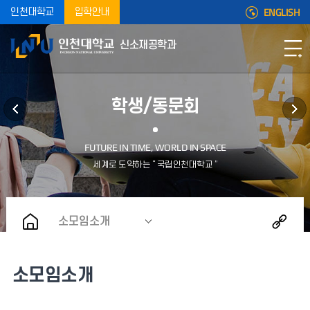
ENGLISH
인천대학교
입학안내
신소재공학과
학생/동문회
소모임소개
소모임소개