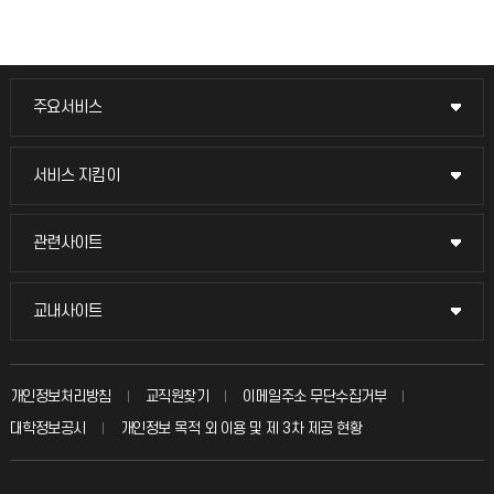
주요서비스
주요서비스
교무회의방송
서비스 지킴이
서비스 지킴이
교수채용
묻고 답하기
관련사이트
관련사이트
시설예약
불친절신고
국방헬프콜
교내사이트
교내사이트
인터넷증명
자주 묻는 질문(FAQ)
발전기금
교수회
입학안내
개인정보처리방침
교직원찾기
이메일주소 무단수집거부
칭찬마당
산학협력단
교육혁신본부
대학정보공시
개인정보 목적 외 이용 및 제 3차 제공 현황
직원채용
학생서비스 지킴이
소비자생활협동조합
국제교류과