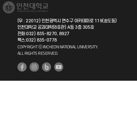
취업정보(학생)
총동문회
국제지원과
(우 : 22012) 인천광역시 연수구 아카데미로 119(송도동)
인천대학교 공과대학(8호관) A동 3층 305호
공자아카데미
전화:032) 835-8270, 8927
팩스:032) 835-0778
기초교육원
COPYRIGHT ⓒ INCHEON NATIONAL UNIVERSITY.
ALL RIGHTS RESERVED.
공학교육혁신센터
대학생활상담센터
사회봉사센터
생활원
원격지원