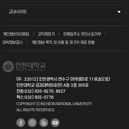
시설예약
불친절신고
국방헬프콜
교내사이트
교내사이트
인터넷증명
자주 묻는 질문(FAQ)
발전기금
교수회
입학안내
개인정보처리방침
교직원찾기
이메일주소 무단수집거부
칭찬마당
산학협력단
교육혁신본부
대학정보공시
개인정보 목적 외 이용 및 제 3차 제공 현황
직원채용
학생서비스 지킴이
소비자생활협동조합
국제교류과
취업정보(학생)
총동문회
국제지원과
(우 : 22012) 인천광역시 연수구 아카데미로 119(송도동)
인천대학교 공과대학(8호관) A동 3층 305호
공자아카데미
전화:032) 835-8270, 8927
팩스:032) 835-0778
기초교육원
COPYRIGHT ⓒ INCHEON NATIONAL UNIVERSITY.
ALL RIGHTS RESERVED.
공학교육혁신센터