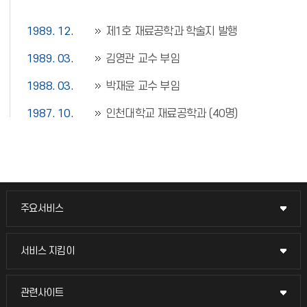
1989. 12.
제1호 재료공학과 학술지 발행
1989. 03.
김영관 교수 부임
1988. 03.
박재윤 교수 부임
1987. 10.
인천대학교 재료공학과 (40명)
주요서비스
주요서비스
교무회의방송
서비스 지킴이
서비스 지킴이
교수채용
묻고 답하기
관련사이트
관련사이트