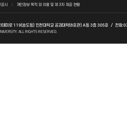
보공시
개인정보 목적 외 이용 및 제 3차 제공 현황
발전기금
아카데미로 119(송도동) 인천대학교 공과대학(8호관) A동 3층 305호
/
전화:03
(FAQ)
산학협력단
NIVERSITY.
ALL RIGHTS RESERVED.
소비자생활협동조합
지킴이
총동문회