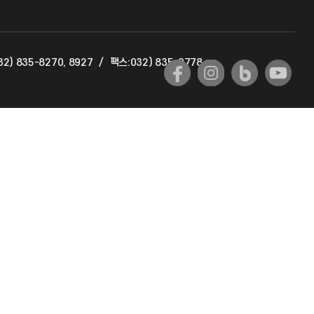
교육혁신본부
2) 835-8270, 8927
/
팩스:032) 835-0778
국제교류과
국제지원과
공자아카데미
기초교육원
공학교육혁신센터
대학생활상담센터
사회봉사센터