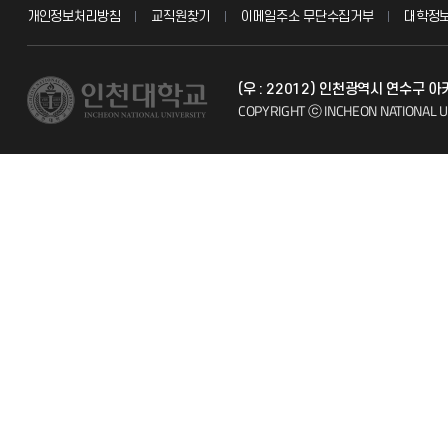
개인정보처리방침
교직원찾기
이메일주소 무단수집거부
대학정
교수채용
불친절신고
(우 : 22012) 인천광역시 연수구 
시설예약
자주 묻는 질문
COPYRIGHT ⓒ INCHEON NATIONAL U
인터넷증명
칭찬마당
입학안내
학생서비스 
직원채용
취업정보(학생)