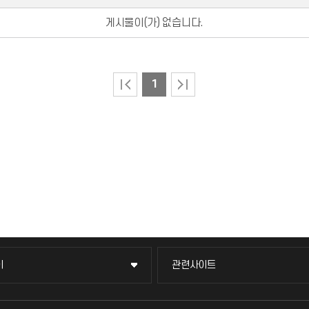
게시물이(가) 없습니다.
1
이
관련사이트
이
관련사이트
국방헬프콜