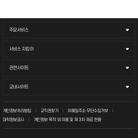
주요서비스
주요서비스
교무회의방송
서비스 지킴이
서비스 지킴이
교수채용
묻고 답하기
관련사이트
관련사이트
시설예약
불친절신고
국방헬프콜
교내사이트
교내사이트
인터넷증명
자주 묻는 질문(FAQ)
발전기금
교수회
입학안내
개인정보처리방침
교직원찾기
이메일주소 무단수집거부
칭찬마당
산학협력단
교육혁신본부
대학정보공시
개인정보 목적 외 이용 및 제 3차 제공 현황
직원채용
학생서비스 지킴이
소비자생활협동조합
국제교류과