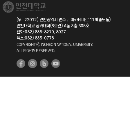
취업정보(학생)
총동문회
국제지원과
(우 : 22012) 인천광역시 연수구 아카데미로 119(송도동)
인천대학교 공과대학(8호관) A동 3층 305호
공자아카데미
전화:032) 835-8270, 8927
팩스:032) 835-0778
기초교육원
COPYRIGHT ⓒ INCHEON NATIONAL UNIVERSITY.
ALL RIGHTS RESERVED.
공학교육혁신센터
대학생활상담센터
사회봉사센터
생활원
원격지원