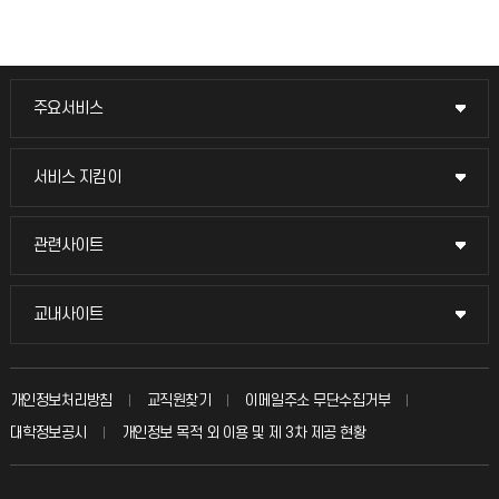
주요서비스
주요서비스
교무회의방송
서비스 지킴이
서비스 지킴이
교수채용
묻고 답하기
관련사이트
관련사이트
시설예약
불친절신고
국방헬프콜
교내사이트
교내사이트
인터넷증명
자주 묻는 질문(FAQ)
발전기금
교수회
입학안내
개인정보처리방침
교직원찾기
이메일주소 무단수집거부
칭찬마당
산학협력단
교육혁신본부
대학정보공시
개인정보 목적 외 이용 및 제 3차 제공 현황
직원채용
학생서비스 지킴이
소비자생활협동조합
국제교류과