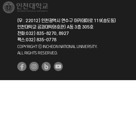
취업정보(학생)
총동문회
국제지원과
(우 : 22012) 인천광역시 연수구 아카데미로 119(송도동)
인천대학교 공과대학(8호관) A동 3층 305호
공자아카데미
전화:032) 835-8270, 8927
팩스:032) 835-0778
기초교육원
COPYRIGHT ⓒ INCHEON NATIONAL UNIVERSITY.
ALL RIGHTS RESERVED.
공학교육혁신센터
대학생활상담센터
사회봉사센터
생활원
원격지원