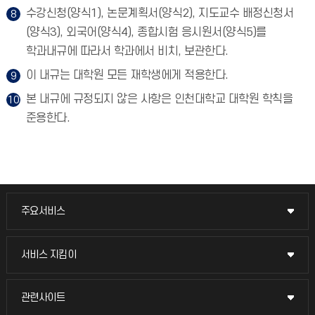
수강신청(양식1), 논문계획서(양식2), 지도교수 배정신청서
(양식3), 외국어(양식4), 종합시험 응시원서(양식5)를
학과내규에 따라서 학과에서 비치, 보관한다.
이 내규는 대학원 모든 재학생에게 적용한다.
본 내규에 규정되지 않은 사항은 인천대학교 대학원 학칙을
준용한다.
주요서비스
주요서비스
교무회의방송
서비스 지킴이
서비스 지킴이
교수채용
묻고 답하기
관련사이트
관련사이트