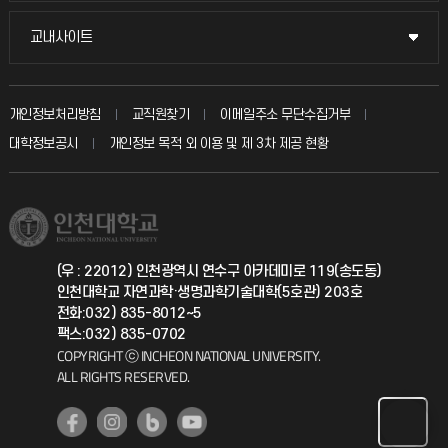
시설예약
불친절신고
국방헬프콜
교내사이트
교내사이트
인터넷증명
자주 묻는 질문(FAQ)
발전기금
교수회
입학안내
개인정보처리방침
교직원찾기
이메일주소 무단수집거부
칭찬마당
산학협력단
교육혁신본부
대학정보공시
개인정보 목적 외 이용 및 제 3차 제공 현황
직원채용
학생서비스 지킴이
소비자생활협동조합
국제교류과
취업정보(학생)
총동문회
국제지원과
(우 : 22012) 인천광역시 연수구 아카데미로 119(송도동)
인천대학교 자연과학·생명과학기술대학(5호관) 203호
공자아카데미
전화:032) 835-8012~5
팩스:032) 835-0702
기초교육원
COPYRIGHT ⓒ INCHEON NATIONAL UNIVERSITY.
ALL RIGHTS RESERVED.
공학교육혁신센터