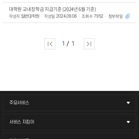
대학원 교내장학금 지급기준 (2024년 6월 기준)
작성자
작성일
조회수
첨부파일
일반대학원
2024.09.06
7952
1
1
주요서비스
주요서비스
교무회의방송
서비스 지킴이
서비스 지킴이
교수채용
묻고 답하기