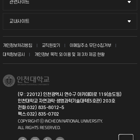
관련사이트
관련사이트
시설예약
불친절신고
국방헬프콜
교내사이트
교내사이트
인터넷증명
자주 묻는 질문(FAQ)
발전기금
교수회
입학안내
개인정보처리방침
교직원찾기
이메일주소 무단수집거부
칭찬마당
산학협력단
교육혁신본부
대학정보공시
개인정보 목적 외 이용 및 제 3차 제공 현황
직원채용
학생서비스 지킴이
소비자생활협동조합
국제교류과
취업정보(학생)
총동문회
국제지원과
(우 : 22012) 인천광역시 연수구 아카데미로 119(송도동)
인천대학교 자연과학·생명과학기술대학(5호관) 203호
공자아카데미
전화:032) 835-8012~5
팩스:032) 835-0702
기초교육원
COPYRIGHT ⓒ INCHEON NATIONAL UNIVERSITY.
ALL RIGHTS RESERVED.
공학교육혁신센터