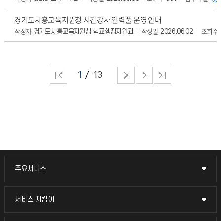
경기도시흥교육지원청 시간강사 인력풀 운영 안내
작성자
작성일
조회수
경기도시흥교육지원청 학교행정지원과
2026.06.02
1
13
주요서비스
주요서비스
교무회의방송
서비스 지킴이
서비스 지킴이
교수채용