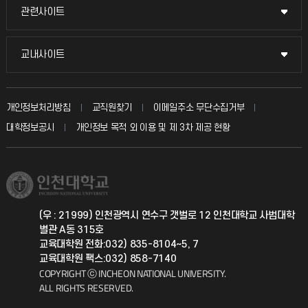
묻고 답하기
관련사이트
관련사이트
시설예약
불친절신고
국방헬프콜
교내사이트
교내사이트
인터넷증명
자주 묻는 질문(FAQ)
발전기금
교수회
입학안내
개인정보처리방침
교직원찾기
이메일주소 무단수집거부
칭찬마당
산학협력단
교육혁신본부
대학정보공시
개인정보 목적 외 이용 및 제 3차 제공 현황
직원채용
학생서비스 지킴이
소비자생활협동조합
국제교류과
취업정보(학생)
총동문회
국제지원과
(우 : 21999) 인천광역시 연수구 갯벌로 12 인천대학교 사범대학
별관 A동 315호
공자아카데미
교육대학원 전화:032) 835-8104~5, 7
교육대학원 팩스:032) 858-7140
기초교육원
COPYRIGHT ⓒ INCHEON NATIONAL UNIVERSITY.
ALL RIGHTS RESERVED.
공학교육혁신센터