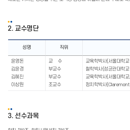
2. 교수명단
성명
직위
윤영돈
교
수
교육학박사(서울대학교 
김윤경
부교수
철학박사(성균관대학교 2
김혜진
부교수
교육학박사(서울대학교, 
이상원
조교수
정치학박사(Claremont Gr
3. 선수과목