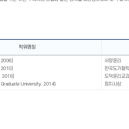
학위명칭
2006
)
서양윤리
010)
한국도가철
2016)
도덕윤리교
aduate University, 2014)
정치사상