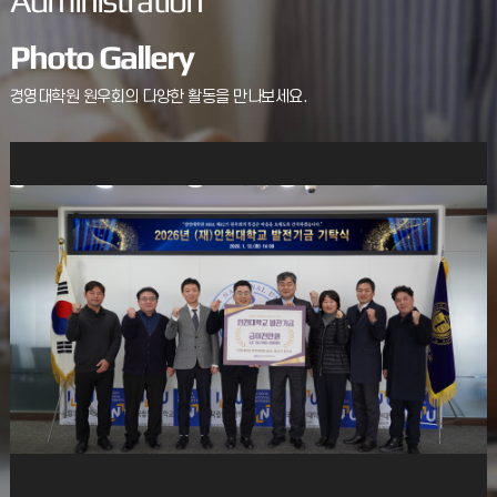
Administration
10
자원안보위기 ‘경계’ 발령에 따른 승용차
Photo Gallery
2부제(홀짝제) 격상 및 5부제(학생 및
2026.04
외부인 등) 시행 안내
1. 관련:기후에너지환경부
경영대학원 원우회의 다양한 활동을 만나보세요.
에너지안전효율과-1314(2026.04.02.)「자원안보위기
원유 경계 단계경보 발령에따른 공공기관 승용차2부제
(홀짝제)시행 및 협조요청」2. 최근 중동
24
2026-1학기 MBA 학위신청 자격시험
(외국어시험·종합시험) 일정 안내
2026.03
17
2026-1학기 MBA 장학금 신청 안내
2026.03