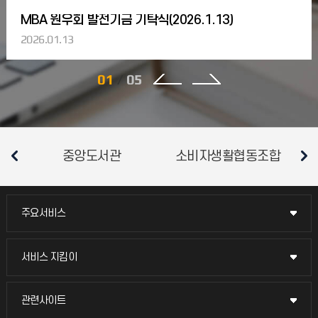
09
MBA 원우회 발전기금 기탁식(2026.1.13)
2026-1학기 MBA 동아리 활동 지원 안내
2026.03
2026.01.13
01
/
05
09
2026-1학기 MBA 시간표 수정 안내
(일부교과목 강의실 추가 변경)
2026.03
중앙도서관
소비자생활협동조합
평
[2026-1학기 시간표 추가 변경 안내 ]일부 교과목의
강의실이 아래와 같이 3월10일(화) 부터 추가로
변경되므로 수강생들은 참고바랍니다. 강의실 추가 변경
교과목 1. 재무
주요서비스
주요서비스
05
[3차수] 2026-1학기 MBA 학위제 신규
교무회의방송
신청 및 논문학위제 신청자 일정 안내
2026.03
서비스 지킴이
서비스 지킴이
교수채용
묻고 답하기
관련사이트
관련사이트