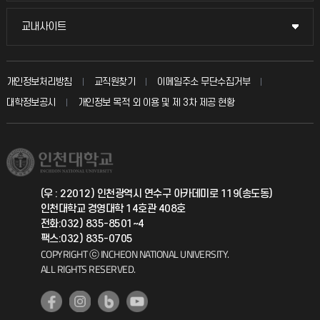
시설예약
불친절신고
국방헬프콜
13
2026-1학기 시간표 안내(수정)
교내사이트
교내사이트
2026.02
인터넷증명
자주 묻는 질문(FAQ)
발전기금
[2026-1학기 시간표 수정 안내 ]일부 교과목의 강의실이
교수회
아래와 같이 3월 10일(화) 부터 변경되므로 수강생들은
입학안내
개인정보처리방침
교직원찾기
이메일주소 무단수집거부
칭찬마당
참고바랍니다. 강의실 변경 교과목 1. 빅데이터와
산학협력단
교육혁신본부
대학정보공시
개인정보 목적 외 이용 및 제 3차 제공 현황
인공지능(박
직원채용
학생서비스 지킴이
13
소비자생활협동조합
2026-1학기 MBA 수강신청 안내
국제교류과
2026.02
취업정보(학생)
총동문회
국제지원과
(우 : 22012) 인천광역시 연수구 아카데미로 119(송도동)
인천대학교 경영대학 14호관 408호
공자아카데미
전화:032) 835-8501~4
03
팩스:032) 835-0705
2026-2학기 MBA 등록 안내
기초교육원
COPYRIGHT ⓒ INCHEON NATIONAL UNIVERSITY.
2026.08
ALL RIGHTS RESERVED.
공학교육혁신센터