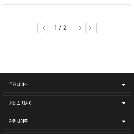
1
2
주요서비스
주요서비스
교무회의방송
서비스 지킴이
서비스 지킴이
교수채용
묻고 답하기
관련사이트
관련사이트
시설예약