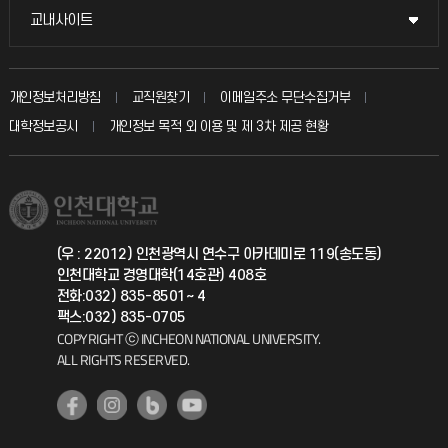
불친절신고
국방헬프콜
교내사이트
교내사이트
인터넷증명
자주 묻는 질문(FAQ)
발전기금
교수회
입학안내
개인정보처리방침
교직원찾기
이메일주소 무단수집거부
칭찬마당
산학협력단
교육혁신본부
대학정보공시
개인정보 목적 외 이용 및 제 3차 제공 현황
직원채용
학생서비스 지킴이
소비자생활협동조합
국제교류과
취업정보(학생)
총동문회
국제지원과
(우 : 22012) 인천광역시 연수구 아카데미로 119(송도동)
인천대학교 경영대학(14호관) 408호
공자아카데미
전화:032) 835-8501~ 4
팩스:032) 835-0705
기초교육원
COPYRIGHT ⓒ INCHEON NATIONAL UNIVERSITY.
ALL RIGHTS RESERVED.
공학교육혁신센터
대학생활상담센터