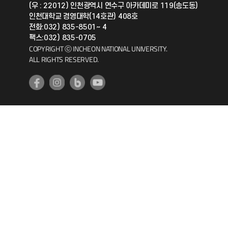
(우 : 22012) 인천광역시 연수구 아카데미로 119(송도동)
인천대학교 경영대학(14호관) 408호
공자아카데미
전화:032) 835-8501~ 4
팩스:032) 835-0705
기초교육원
COPYRIGHT ⓒ INCHEON NATIONAL UNIVERSITY.
ALL RIGHTS RESERVED.
공학교육혁신센터
대학생활상담센터
사회봉사센터
생활원
원격지원
인천국제개발협력센터