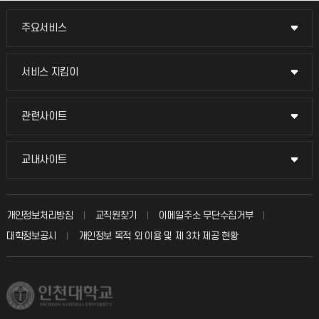
주요서비스
주요서비스
교무회의방송
서비스 지킴이
서비스 지킴이
교수채용
묻고 답하기
관련사이트
관련사이트
시설예약
불친절신고
국방헬프콜
교내사이트
교내사이트
인터넷증명
자주 묻는 질문(FAQ)
발전기금
교수회
입학안내
개인정보처리방침
교직원찾기
이메일주소 무단수집거부
칭찬마당
산학협력단
교육혁신본부
대학정보공시
개인정보 목적 외 이용 및 제 3차 제공 현황
직원채용
학생서비스 지킴이
소비자생활협동조합
국제교류과
취업정보(학생)
총동문회
국제지원과