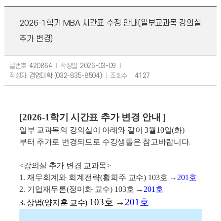
2026-1학기 MBA 시간표 수정 안내(일부교과목 강의실
추가 변경)
글번호
420864
작성일
2026-03-09
작성자
경영대학 (032-835-8504)
조회수
4127
[2026-1
학기 시간표 추가 변경
안내
]
일부 교과목의 강의실이 아래와 같이
3
월
10
일
(
화
)
부터 추가로 변경되므로 수강생들은 참고바랍니다
.
<
강의실 추가 변경 교과목
>
1. 재무회계와 회계전략
(황희주
교수
) 103
호
→
201
호
2. 기업재무론
(정미화
교수
) 103
호
→
201
호
103
호
→
201
호
3. 상법(양지훈 교수)