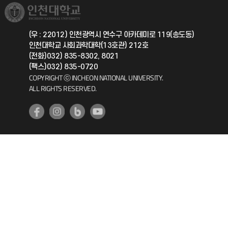
취업정보(학생)
총동문회
국제지원과
(우 : 22012) 인천광역시 연수구 아카데미로 119(송도동)
인천대학교 사회과학대학(13호관) 212호
공자아카데미
(전화)032) 835-8302, 8021
(팩스)032) 835-0720
기초교육원
COPYRIGHT ⓒ INCHEON NATIONAL UNIVERSITY.
ALL RIGHTS RESERVED.
공학교육혁신센터
대학생활상담센터
사회봉사센터
생활원
원격지원