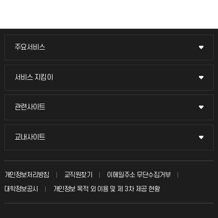
주요서비스
주요서비스
교무회의방송
서비스 지킴이
서비스 지킴이
교수채용
묻고 답하기
관련사이트
관련사이트
시설예약
불친절신고
국방헬프콜
교내사이트
교내사이트
인터넷증명
자주 묻는 질문(FAQ)
발전기금
교수회
입학안내
개인정보처리방침
교직원찾기
이메일주소 무단수집거부
칭찬마당
산학협력단
교육혁신본부
대학정보공시
개인정보 목적 외 이용 및 제 3차 제공 현황
직원채용
학생서비스 지킴이
소비자생활협동조합
국제교류과