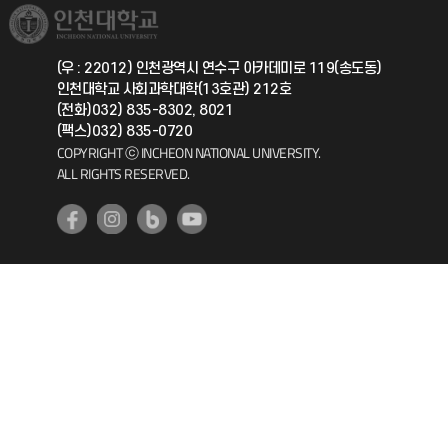
취업정보(학생)
총동문회
국제지원과
(우 : 22012) 인천광역시 연수구 아카데미로 119(송도동)
인천대학교 사회과학대학(13호관) 212호
공자아카데미
(전화)032) 835-8302, 8021
(팩스)032) 835-0720
기초교육원
COPYRIGHT ⓒ INCHEON NATIONAL UNIVERSITY.
ALL RIGHTS RESERVED.
공학교육혁신센터
대학생활상담센터
사회봉사센터
생활원
원격지원