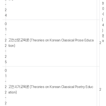
본
-
이
2
수
4
(
0
4
1
)
-
영
2
고전산문교육론 (Theories on Korean Classical Prose Educa
역
2
2
tion)
-
2
5
0
1
-
2
고전시가교육론 (Theories on Korean Classical Poetry Educ
2
2
ation)
-
2