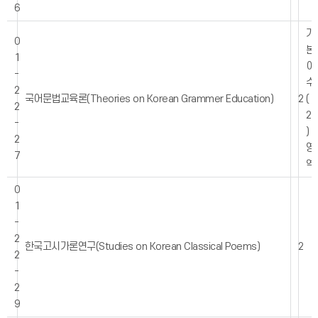
6
기
0
본
1
이
-
수
2
국어문법교육론(Theories on Korean Grammer Education)
2
(
2
2
-
)
2
영
7
역
0
1
-
2
한국고시가론연구(Studies on Korean Classical Poems)
2
2
-
2
9