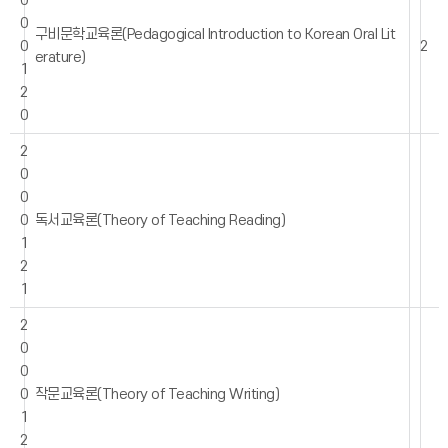
0
0
구비문학교육론(Pedagogical Introduction to Korean Oral Lit
0
2
erature)
1
2
0
2
0
0
0
독서교육론(Theory of Teaching Reading)
1
2
1
2
0
0
0
작문교육론(Theory of Teaching Writing)
1
2