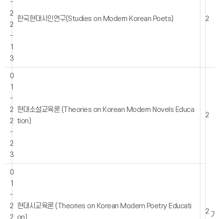
-
2
한국현대시인연구(Studies on Modern Korean Poets)
2
2
-
1
3
0
1
-
2
현대소설교육론 (Theories on Korean Modern Novels Educa
2
2
tion)
-
2
3
0
1
-
2
현대시교육론 (Theories on Korean Modern Poetry Educati
2
기
2
on)