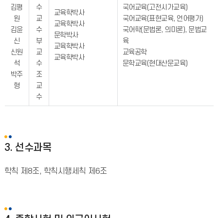
김평
수
국어교육(고전시가교육)
교육학박사
원
교
국어교육(표현교육, 언어평가)
교육학박사
김윤
수
국어학(문법론, 의미론), 문법교
문학박사
신
부
육
교육학박사
신원
교
교육공학
교육학박사
석
수
문학교육(현대산문교육)
박주
조
형
교
수
3. 선수과목
학칙 제8조, 학칙시행세칙 제6조