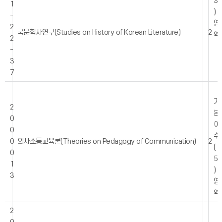
3
1
)
-
영
2
국문학사연구(Studies on History of Korean Literature)
2
역
2
-
3
7
기
2
본
0
이
0
수
0
의사소통교육론(Theories on Pedagogy of Communication)
2
(
0
5
1
)
3
영
역
2