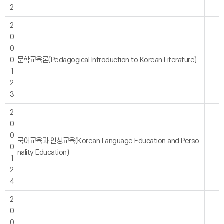
2
2
0
0
0
문학교육론(Pedagogical Introduction to Korean Literature)
1
2
3
2
0
0
국어교육과 인성교육(Korean Language Education and Perso
0
nality Education)
1
2
4
2
0
0