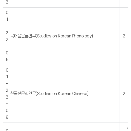
2
0
1
-
2
국어음운론연구(Studies on Korean Phonology)
2
2
-
0
5
0
1
-
2
한국한문학연구(Studies on Korean Chinese)
2
2
-
0
8
기