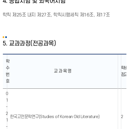
4. 종합시험 및 외국어시험
학칙 제25조 내지 제27조, 학칙시행세칙 제16조, 제17조
5. 교과과정(전공과목)
학
수
학
비
교 과 목 명
번
점
고
호
0
1
-
2
한국고전문학연구(Studies of Korean Old Literature)
2
1
-