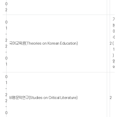
0
2
기
0
본
1
이
-
수
2
국어교육론(Theories on Korean Education)
2
(
2
1
-
)
0
영
1
역
0
1
-
2
비평문학연구(Studies on Critical Literature)
2
2
-
0