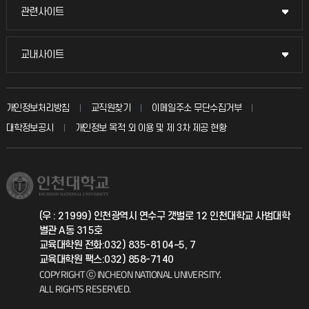
묻고 답하기
관련사이트
관련사이트
시설예약
불친절신고
국방헬프콜
교내사이트
교내사이트
인터넷증명
자주 묻는 질문(FAQ)
발전기금
교수회
입학안내
개인정보처리방침
교직원찾기
이메일주소 무단수집거부
칭찬마당
산학협력단
교육혁신본부
대학정보공시
개인정보 목적 외 이용 및 제 3차 제공 현황
직원채용
학생서비스 지킴이
소비자생활협동조합
국제교류과
취업정보(학생)
총동문회
국제지원과
(우 : 21999) 인천광역시 연수구 갯벌로 12 인천대학교 사범대학
별관 A동 315호
공자아카데미
교육대학원 전화:032) 835-8104~5, 7
교육대학원 팩스:032) 858-7140
기초교육원
COPYRIGHT ⓒ INCHEON NATIONAL UNIVERSITY.
ALL RIGHTS RESERVED.
공학교육혁신센터