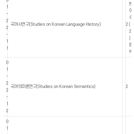
0
본
1
이
-
수
2
국어사연구(Studies on Korean Language History)
2
(
2
2
-
)
1
영
1
역
0
1
-
2
국어의미론연구(Studies on Korean Semantics)
2
2
-
1
2
0
1